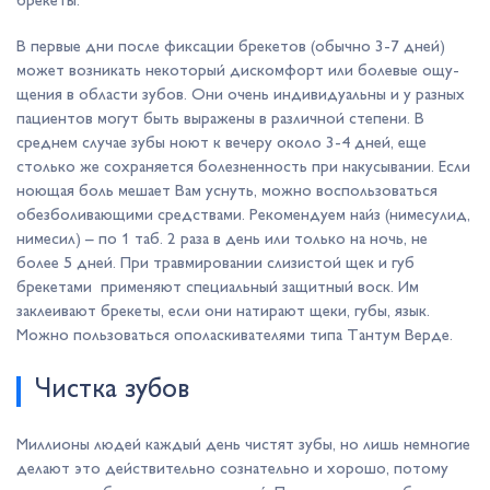
брекеты.
В первые дни после фиксации брекетов (обычно 3-7 дней)
может возни­кать некоторый дискомфорт или болевые ощу­
щения в области зубов. Они очень индивидуальны и у разных
пациентов могут быть выражены в различной степени. В
среднем случае зубы ноют к вечеру около 3-4 дней, еще
столько же сохраняется болезненность при накусывании. Если
ноющая боль мешает Вам уснуть, можно воспользоваться
обезболивающими средствами. Рекомендуем найз (нимесулид,
нимесил) – по 1 таб. 2 раза в день или только на ночь, не
более 5 дней. При травмировании сли­зистой щек и губ
брекетами применяют специальный защитный воск. Им
заклеивают брекеты, если они натирают щеки, губы, язык.
Можно пользоваться ополаскивателями типа Тантум Верде.
Чистка зубов
Миллионы людей каждый день чистят зубы, но лишь немногие
делают это действительно сознательно и хорошо, потому