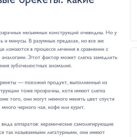
вые брекеты: какие
озрачных несъемных конструкций очевидны. Но у
ть и минусы. В разумных пределах, но все же
е ломаются в процессе лечения в сравнении с
 аналогами. Этот фактор может слегка замедлить
ения зубочелюстных аномалий.
брекеты — похожий продукт, выполненный из
струкции тоже прозрачны, хотя имеют слегка
ме того, они могут немного менять цвет спустя
 много черного чая, кофе или курит.
 вида аппаратов: керамические самолигирующие
ся так называемыми лигатурными, они имеют