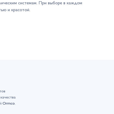
ллическим системам. При выборе в каждом
тью и красотой.
тов
качества
ий
Ormco
.