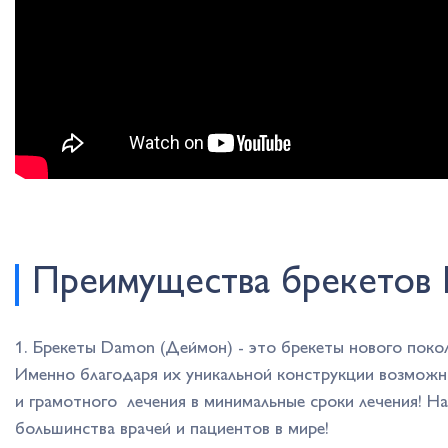
Преимущества брекетов 
1. Брекеты Damon (Деймон) - это брекеты нового поко
Именно благодаря их уникальной конструкции возможн
и грамотного лечения в минимальные сроки лечения! Н
большинства врачей и пациентов в мире!