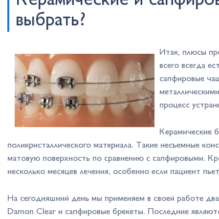
Керамические и сапфиро
выбрать?
Итак, плюсы пр
всего всегда ес
сапфировые чащ
металлическими
процесс устран
Керамические 
поликристаллического материала. Такие несъемные кон
матовую поверхность по сравнению с сапфировыми. Кро
несколько месяцев лечения, особенно если пациент пьет
На сегодняшний день мы применяем в своей работе два
Damon Clear и сапфировые брекеты. Последние являют