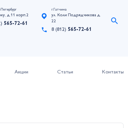
-Петербург
г.Гатчина
рку, д.11 корп.2
ул. Коли Подрядчикова д.
22
2)
565-72-61
8 (812)
565-72-61
Акции
Статьи
Контакты