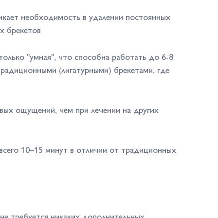
никает необходимость в удалении постоянных
ых брекетов
только "умная", что способна работать до 6-8
традиционными (лигатурными) брекетами, где
евых ощущений, чем при лечении на других
 всего 10–15 минут в отличии от традиционных
х не требуется никаких дополнительных