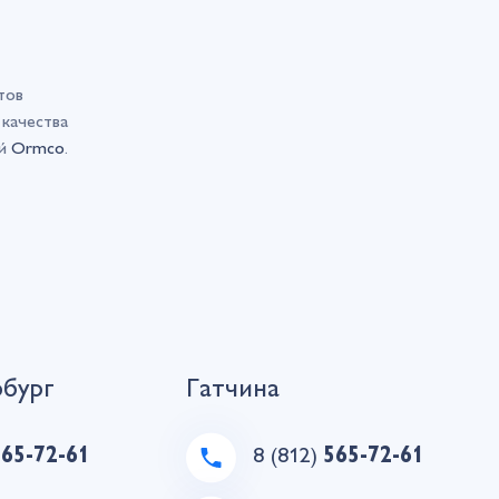
тов
качества
ий
Ormco
.
рбург
Гатчина
565-72-61
8 (812)
565-72-61