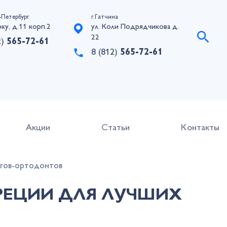
-Петербург
г.Гатчина
рку, д.11 корп.2
ул. Коли Подрядчикова д.
22
2)
565-72-61
8 (812)
565-72-61
Акции
Статьи
Контакты
огов-ортодонтов
РЕЦИИ ДЛЯ ЛУЧШИХ