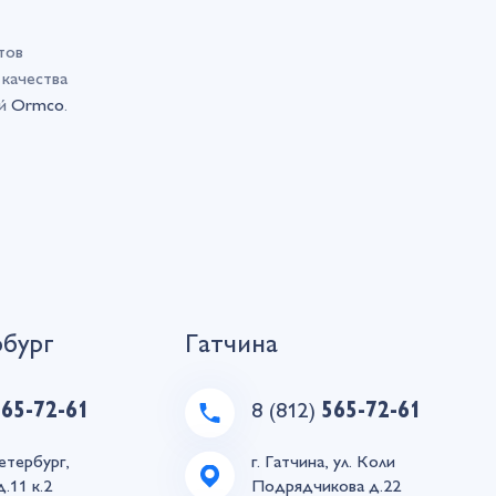
тов
качества
ий
Ormco
.
рбург
Гатчина
565-72-61
8 (812)
565-72-61
етербург,
г. Гатчина, ул. Коли
д.11 к.2
Подрядчикова д.22