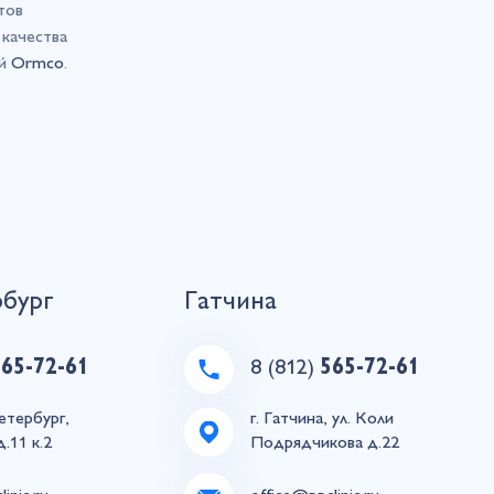
тов
качества
ий
Ormco
.
рбург
Гатчина
565-72-61
8 (812)
565-72-61
етербург,
г. Гатчина, ул. Коли
д.11 к.2
Подрядчикова д.22