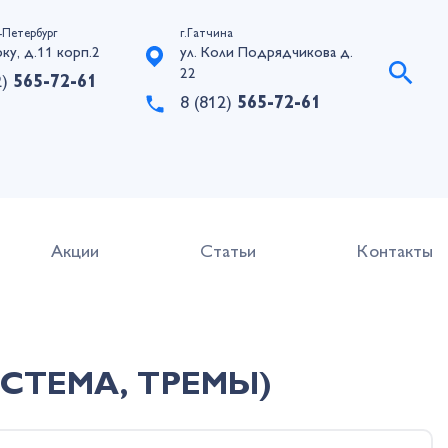
-Петербург
г.Гатчина
рку, д.11 корп.2
ул. Коли Подрядчикова д.
22
2)
565-72-61
8 (812)
565-72-61
Акции
Статьи
Контакты
ТЕМА, ТРЕМЫ)